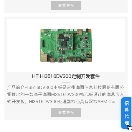
图 HT-hi3516dv500定制开发板 接口图 2、硬件规格参
网接口9I2S接口10JTAG接口
查看更多
11.7V12V12.5V 6、 功耗典型电压典型电流典型功耗
数项目类型型号参数hi3516dv500说明核心配置处理器双核
11ADUIO_OUT12ADUIO_IN13按键KEY114UPATE_MODE
12VTBDTBD 技术支持及资料1、开发资料l 提供基于开发板
ARM Cortex A55@850MHzNNIE2.0Tops 神经网络运算性
按键15LCD连接器16拨码开关SW117SDIO1 WIFI连接器18
的产品设计手册，包括硬件设计、系统移植、驱动开发、应
能存储内存DDR42GB存储EMMC8GB连接器BTB连接器主
按键KEY219UART120DC-IRIS接口 21P-IRIS接口2260pin
用软件开发环境。资料包括载板的原理图、PCB、驱动源
要接口视频输入1HDMI,MIPI视频输出1HDMI音频2Line in ，
Sensor接口Hi3516DV300标准开发板配套例程
码、内核源码等供用户设计参考，产品开发速度提高50%以
line outRS2321RS4851USB3.01RESET1Wifi1GPIO若干
Hi3516DV300标准开发板出厂默认烧写了测试镜像，包含
上。l 提供主芯片数据手册、软件开发环境、软件开发SDK
SENSOR1工作环境操作温度：0℃～＋70℃；湿度:RH40%
uboot、uImage、rootfs及demo程序，用户拿到开发板之
包。l 提供vio、venc、vdec等丰富的Linux 例程。l 提供
～RH90%（不结露） 3、软件规格参数 Linux Uboot
后可接入电视机、音频输入输出线缆、网线、调试串口、电
Linux+Qt 开发环境，快速进入Qt 应用软件开发。 2、技术
版本启动方式支持从eMMC 启动烧录方式调试串口 Kernel版
源等外设，测试视频显示，音频输入、输出等功能。HT-
支持l 协助判断产品是否存在故障l HT-3519DV500 开发板产
本linux 4.9支持的文件系统ext4/nfs/yaffs2/ubifs下载方式
3516D开发板产品清单装箱清单：物品名称数量（个/套）
品软硬件资源解释l 帮助正确地编译与运行我们提供的源代码
串口/网口 Device DriverSerial port串口驱动RTC硬件时
Hi3516DV300标准开发板1IMX335模组1DC12V电源适配器
HT-Hi3516DV300定制开发套件
l 按照产品文档资料，解决主板内出现的异常问题 3、增值服
钟驱动，保存系统时间Ethernet10/100/1000M 以太网卡驱
1串口调试工具1售后保修卡1测试所需其他配件（非必需，
务l 根据用户需求完成定制硬件及软件开发l 支持Linux系统定
动INPUTHDMI 输入驱动MMC/SDMMC/SD 控制器驱动
客户自行准备）：物品名称数量（个、套）1080P60 HDMI
产品简介HI3516DV300主板是常州海图信息科技股份有限公
制l 支持OEM/ODM定制l 支持项目外包开发
I2SI2S 总线驱动OUPTHDMI 输出驱动SPISPI 总线驱动
显示设备（电视或其它）1音频输入源（手机或其他）1音频
司推出的一款基于海图HI3516DV300核心板设计的海思嵌入
eMMCeMMC 驱动DDRDDR驱动AUDIOINPUT/OUTPUT输
输出设备（耳机或其它）1U盘、TF 1HDMI2.0线1网线1 技
式开发板。HI3516DV300处理器核心具有双核ARM Cortex-
招
入/输出声卡驱动TCP/IP提供完整的TCP/IP 协议配置系统和
术支持及资料1、 开发资料提供基于核心板的产品设计手
A7@ 900MHz，32KB I-Cache，32KB D-Cache，256KB
募
查看更多
服务Ifconfig/route等用于网络配置及相关服务程序文件系统
册，包括硬件设计、系统移植、驱动开发、应用软件开发环
L2 Cache支持NEON 加速。 HI3516DV300主板提供
代
常用命令cat、chmod、echo、free、top、kill、ls、
境。资料包括载板的原理图、PCB、驱动源码、内核源码等
理
1080P@30HDMI输入、1080P@30HDMI输出USB2.0、1路
mkdir、mount、ps、reboot、rm、lsmod、rmmod
供用户设计参考，产品开发速度提高50%以上。提供主芯片
10M/100M网络、RS232、RS485、GPIO、RTC等丰富外