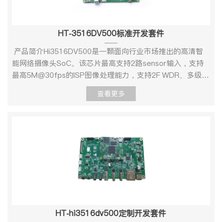
HT-3516DV500标准开发套件
产品简介Hi3516DV500是一颗面向行业市场推出的高清智
能网络摄像头SoC。该芯片最高支持2路sensor输入，支持
最高5M@30fps的ISP图像处理能力，支持2F WDR、多级降
噪、六轴防抖、多光谱融合等多种传统图像增强和处理算
查看更多
法，支持通过AI算法对输入图像进行实时降躁等处理，为用
户提供了很好的图像处理能力。支持热红外、结构光和ToF
sensor的接入和处理。Hi3516DV500内置双核A55，提供丰
富和灵活的CPU资源，以满足客户计算和控制需 求。
Hi3516DV500集成了神经网络推理引擎，最高2Tops NN算
力，支持业界主流的神经网络框架。Hi3516DV500提供稳
定、易用的SDK软件开发包，支撑客户产品快速量产。 产
品外观 HT-3516DV500正面图 产品规格1、机械尺寸 HT-
3519DV500开发板-机械尺寸图2、资源描述接口图： 3、
硬件规格参数项目类型型号参数说明核心配置处理器
HT-hi3516dv500定制开发套件
Hi3516DV500内核 双核ARM Cortex