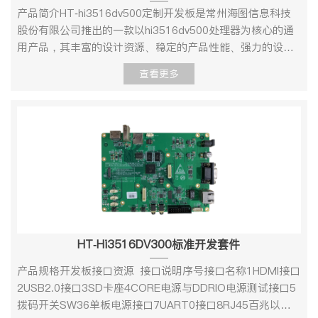
A55@850MHz NNIE2.5Tops运算性能存储内存
产品简介HT-hi3516dv500定制开发板是常州海图信息科技
DDRDDR4*4 2GBFlash MemoryEMMC8GB视频输入1MIPI
股份有限公司推出的一款以hi3516dv500处理器为核心的通
8Lane 视频输出1MIPI/VODEBUG1RS232以太网1千兆
用产品，其丰富的设计资源、稳定的产品性能、强力的设计
UART4TTLUSB1USB2.0MIC1LINE IN1LINE
支持，为客户二次开发快速转化产品提供强有力的技术保
查看更多
OUT1RS4851TF1WIFI1JTAG1GPIOSPI/I2C2SPI*2/I2C*6
障。HT-hi3516dv500定制开发板集多种优势于一身，可用
工作环境操作温度：0℃～＋70℃；湿度:RH40%～RH90%
于影片后期编辑。 该芯片采用先进的低功耗工艺和低功耗架
（不结露） 4、软件规格参数 Linux Uboot版本u-
构设计，简化客户产品的散热设计，有利于客户打造节能环
boot-2010.06启动方式支持从SPI_NOR 启动烧录方式调试
保的智能摄像机产品。性能及应用介绍HT-hi3516dv500定
串口 Kernel版本linux-3.4支持的文件系统nfs/yaffs2等下载
制开发板H.265/H.264编解码，编码/解码性能高达
方式串口/网口 Device DriverSerial port串口驱动
4K*2K@30fps 该芯片集成了海思第 四代ISP，支持WDR、
Ethernet10/100/1000M 以太网卡驱动USB hostUSB 2.0
多级降噪、六轴防抖及多种图像增强和矫正算法，为客户提
host 驱动INPUTHDMI 输入驱动I2SI2S 总线驱动DDRDDR驱
供专业级的图像质量。支持 AlexNet、VGG、ResNet、
动AUDIOINPUT/OUTPUT输入/输出声卡驱动TCP/IP提供完
GoogLeNet等多种分类神经网络，支持完整的API 和工具链
整的TCP/IP 协议配置系统和服务Ifconfig/route等用于网络
（编译器、仿真器），易于适配客户定制网络等。
HT-Hi3516DV300标准开发套件
配置及相关服务程序文件系统常用命令cat、chmod、
hi3516dv500提供了高 效且丰富的计算资源，支撑行业类应
echo、free、top、kill、ls、mkdir、mount、ps、
用和消费类应用。hi3516dv500集成了两个A55核，使得快
产品规格开发板接口资源 接口说明序号接口名称1HDMI接口
reboot、rm、lsmod、rmmod 等图形界面QT5.8.0提供完
速启动、实时性和外设驱动的丰富性得以兼顾 。 产品规格
2USB2.0接口3SD卡座4CORE电源与DDRIO电源测试接口5
善的QT 开发资源 5、 工作环境环境参数最小值典型值MAX
1、外观 HT-hi3516dv500定制开发板正面图2、接口
拨码开关SW36单板电源接口7UART0接口8RJ45百兆以太
工业级温度-40℃/85℃储存温度-40℃25℃85℃工作电压