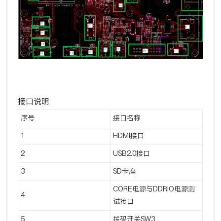
接口说明
序号
接口名称
1
HDMI接口
2
USB2.0接口
3
SD卡座
CORE电源与DDRIO电源测
4
试接口
5
拨码开关SW3