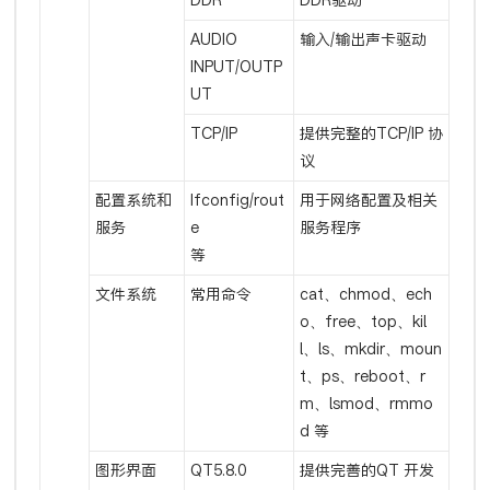
AUDIO
输入/输出声卡驱动
INPUT/OUTP
UT
TCP/IP
提供完整的TCP/IP 协
议
配置系统和
Ifconfig/rout
用于网络配置及相关
服务
e
服务程序
等
文件系统
常用命令
cat、chmod、ech
o、free、top、kil
l、ls、mkdir、moun
t、ps、reboot、r
m、lsmod、rmmo
d 等
图形界面
QT5.8.0
提供完善的QT 开发