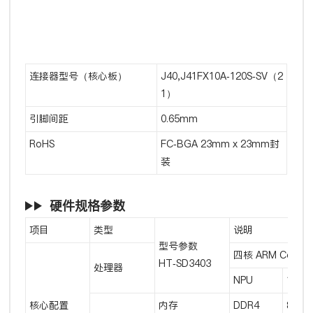
连接器型号（核心板）
J40,J41FX10A-120S-SV（2
1）
引脚间距
0.65mm
RoHS
FC-BGA 23mm x 23mm封
装
硬件规格参数
项目
类型
说明
型号参数
四核 ARM Cortex
HT-SD3403
处理器
NPU
10T
核心配置
内存
DDR4
8GB