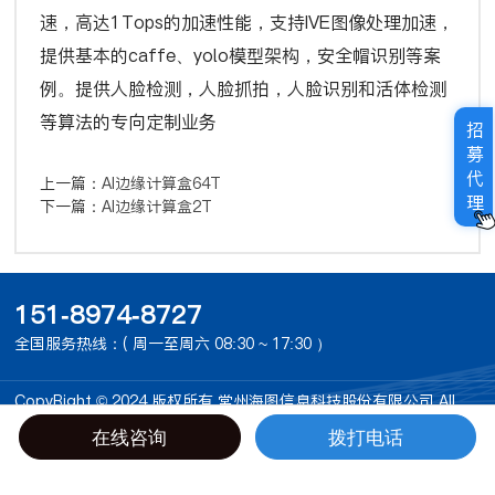
速，高达1Tops的加速性能，支持IVE图像处理加速，
提供基本的caffe、yolo模型架构，安全帽识别等案
例。提供人脸检测，人脸抓拍，人脸识别和活体检测
等算法的专向定制业务
招
募
代
上一篇：
AI边缘计算盒64T
理
下一篇：
AI边缘计算盒2T
151-8974-8727
全国服务热线：( 周一至周六 08:30 ~ 17:30 ）
CopyRight © 2024 版权所有 常州海图信息科技股份有限公司 All
Rights Reserved
备案号：苏ICP备15041000号-1
在线咨询
拨打电话
“本站部分素材来源于网络，如有侵权请联系我们，我们马上删除，谢谢”