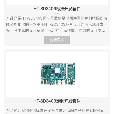
用软件开发环境。资料包括载板的原理图、PCB、驱动源
4k@608xLane MIPI（MIPI0+MIPI1）HDMI IN2支持
参数说明核心配置处理器Hi3559AV100MPUl 双核ARM
HT-SD3403标准开发套件
码、内核源码等供用户设计参考，产品开发速度提高 50%以
4k@304xLane MIPI（MIPI2）HDMI OUT1支持
Cortex-A73@1.6GHzl 双核ARM Cortex-A53@1.2GHzl 单
上。l 提供主芯片数据手册、软件开发环境、软件开发 SDK
1080P60MIPI-DSIHDMI OUT2支持4k60原生HDMI2.0网口
核ARM Cortex-A53@1.2GHzGPU双核 ARM Mali
产品介绍HT-SD3403标准开发板是常州海图信息科技股份有
包。l 提供 vio、venc、vdec 等丰富的 Linux 例程。l 提
210M/100M/1000MRGMII资源MIC INAIC31I2S0、
G71@900MHzDSP四核DSP@700MHz（软件接口由海思
限公司推出的一款基于HT-SD3403芯片设计的嵌入式开发
供 Linux+Qt 开发环境，快速进入 Qt 应用软件开发。2、技
I2C4LINE INLINE OUTUSBx1USB3.0 TFx1SDIO3.0RESET
SDK封装，不对外开放）NPU双核NNIE@840MHz神经网络
板，其丰富的设计资源、稳定的产品性能、强力的设计支
术支持l 协助判断产品是否存在故障l HT-3536A 主板产品软
外部按键硬复位LED-1电源指示LED-2GPIO2_1可用于运行
加速引擎存储内存DDR4DDR4*4 8Gb*4存储EMMC8GBSPI
持，为客户二次开发快速转化产品提供强有力的技术保障。
查看更多
硬件资源解释l 帮助正确地编译与运行我们提供的源代码l 按
指示DC12电源输入电源短接可外接开关控制（默认短接）
FLASH主板接口1单板总电源接口，12V@2A 或以上2菜单
HT-SD3403集多种优势于一身，具有强劲的处理器性能以及
照产品文档资料，解决主板内出现的异常问题3、增值服务
RS232UART3RS485UART2GPIOGPIO14_0、
键，接到GPIO14_6 0：按键按下；1：按键未按下。3升级
强悍的视频处理、视频分析与编解码能力。性能与应用介绍
l 根据用户需求完成定制硬件及软件开发l 支持 Linux 系统定
GPIO14_1、GPIO14_6、GPIO14_7SATA供电RTC电池工
键，接到GPIO0_0/UPDATE_MODE_N 。0：按键按下；
HT-SD3403处理器核心具有四核ARM Cortex-A55@
制l 支持 OEM/ODM 定制l 支持项目外包开发4、更多支持l 官
作环境操作温度：0℃～＋70℃；湿度:RH40%～RH90%
1：按键未按下。4开机键，接到PWR_BUTTON0。0：按键
1.4GHz，32KB I-Cache，32KB D-Cache，512KB L2
方网站：www.haitutech.coml 海思官方网站：
（不结露）软件规格参数 LinuxUboot版本U-Boot
按下； 1：按键未按下。开机：按200 毫秒或以上（默
Cache,支持NEON 加速,集成FPU 处理单元。HT-SD3403主
www.hisilicon.coml 售后微信：19952516369
2016.11启动方式支持从eMMC 启动烧录方式调试串口
认），关机：长按10 秒。5系统复位键。复位：按键按下。
板提供1路sensor输入、2路USB2.0、1路USB3.0、1路
Kernel版本linux 4.9.37支持的文件系统
6sensor 接口１ 7sensor 接口28USB 3.0 port 1，向下兼容
10M/100M网络、RS232、RS485、GPIO、RTC、PCIE等
ext4/nfs/yaffs2/ubifs下载方式串口/网口Device
USB 2.0 port 19PCIe X1 接口10USB2.0 port0，Micro 座
丰富外围接口。HT-SD3403是针对高清/超高清
DriverSerial port串口驱动RTC硬件时钟驱动，保存系统时
子11芯片的HDMI 输出12SD 卡0，支持SD3.013SD 卡1，
（1080p/4M/5M/4K）IPC产品应用开发的新一代专业SoC芯
间Ethernet10/100/1000M 以太网卡驱动USB hostUSB 2.0
仅支持SD2.014音频输入接口0，AC_IN0L/AC_IN0P 、
片。HT-SD3403集成了ARM A55四核处理器和性能强大的
HT-SD3403定制开发套件
host 驱动USB deviceUSB 2.0 device 驱动INPUTHDMI 输入
AC_IN0R/AC_IN0N 。15音频输入接口1，
神经网络推理引擎，支持多种智能算法应用，神经网络加速
驱动MMC/SDMMC/SD 控制器驱动I2SI2S 总线驱动
AC_IN1L/AC_IN1P 、AC_IN1L/AC_IN1N 。16音频输出接
引擎，算力高达4Tops INT8，支持完整的API和工具链，易
产品简介SD3403标准开发板是常州海图电子科技有限公司