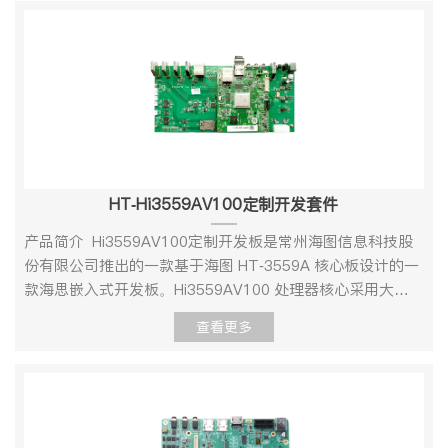
HT-3536A 定开发套件支持 1 个 HDMI 2.0 超高清输出接
口，最大输出 3840x2160@60fps、支持 1 个 VGA 高清输
出接口，最大输出 2560 x1600@60fps 支持
1 个 BT.1120 高清输出接口，可通过任意高清接口
（HDMI、VGA、BT.1120）输出，在 DDR 模式下最大可输
出 3840 x2160@30fps。核心板提供 10/100/1000M以太
网口、USB Host、HDMI、USB3.0、SATA、M-SATA、
RTC等接口的扩展。产品外观项目类型型号参数说明核心配
HT-Hi3559AV100定制开发套件
置CPUHT-HI3536AMPUA55 八核 1.4GHz存储内存
DDR44GB存储EMMC8GB连接器BTB连接器间距0.5mm，
产品简介 Hi3559AV100定制开发板是常州海图信息科技股
320Pin板载功能接口电源电源输入DV12V/2A(与主板配套使
份有限公司推出的一款基于海图 HT-3559A 核心板设计的一
用时，从主板供电)网口11000M/100M/10M硬盘存储
款海思嵌入式开发板。Hi3559AV100 处理器核心采用大小
SATAUBS3.0转SATA 6GbpsRTC纽扣电池RTC纽扣电池供
核架构，处理核心由双核 ARM Cortex-A73@1.6GHz、双
查看更多
电（与主板配套使用时，通过底板接口安装电池）CVBS
核 ARM Cortex-A53 @1.2GHz 以及单核 ARM Cortex-
OUTVGA OUT最大支持1080P60HDMI OUT11HDMI
A53@1.2GHz 组成，处理性能强悍。外加双核 Mali G71
OUT2若干复用IO网口23SATA3.0 (板载)LINE IN1LINE
GPU@900MHZ 以及双核 NNIE@840MHZ 神经网络加速引
OUT1需要给VBAT供电USB5CPU硬件相关配置IORESET外
擎，满足超清分辨率 下的复杂智能视频/图像分析需求，并提
部按键软件复位DC12电源输入
供了良好的 OpenCL 1.1/1.2/2.0 支 持。 HT-3559A 主板提