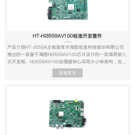
RS232*2UART1,UART2RS485*1UART3GPIOSATA供电
供 4K@60 HDMI 输入、4K@30 HDMI 输入、4K@60 输
RTC电池工作环境操作温度：0℃～＋70℃；湿度:RH40%～
出、 1080P@60 输出、USB3.0、SDIO3.0、SATA、2 路
RH90%（不结露）软件规格参数 Linux Uboot版本U-
10M/100M/1000 网络、RS232、 RS485、GPIO 等丰富外
Boot 2010.06启动方式支持从SPI nand 启动烧录方式调试
围接口。 产品规格 机械尺寸Hi3559AV100定制开发板-机械
串口 Kernel版本linux 3.10支持的文件系统nfs/yaffs2/等下
尺寸图资源描述硬件规格参数 项目类型型号参数说明核心配
HT-Hi3559AV100标准开发套件
载方式串口/网口 Device DriverSerial port串口驱动RTC
置处理器Hi3559AV100MPU双核ARM Cortex-
硬件时钟驱动，保存系统时间Ethernet10/100/1000M 以太
A73@1.6GHz双核ARM Cortex-A53@1.2GHz单核ARM
产品介绍HT-3559A主板是常州海图信息科技股份有限公司
网卡驱动USB hostUSB 2.0 host 驱动MMC/SDMMC/SD 控
Cortex-A53@1.2GHzGPU双核 ARM Mali
推出的一款基于海图HI3559AV100芯片设计的一款海思嵌入
制器驱动I2SI2S 总线驱动OUPTHDMI 输出驱动DDRDDR驱
G71@900MHzDSP四核DSP@700MHz（软件接口由海思
式开发板。Hi3559AV100处理器核心采用大小核架构，处理
动AUDIOINPUT/OUTPUT输入/输出声卡驱动TCP/IP提供完
SDK封装，不对外开放）NPU双核NNIE@840MHz神经网络
核心由双核ARM Cortex-A73@1.6GHz、双核ARM Cortex-
查看更多
整的TCP/IP 协议配置系统和服务Ifconfig/route等用于网络
加速引擎存储内存DDR4DDR4*4 8Gb*4存储
A53 @1.2GHz以及单核ARM Cortex-A53@1.2GHz组成，
配置及相关服务程序文件系统常用命令cat、chmod、
EMMC16GBSPI FLASH连接器BTB连接器间距1.27mm，
处理性能强悍。外加双核Mali G71 GPU@900MHZ以及双核
echo、free、top、kill、ls、mkdir、mount、ps、
320Pin板载功能电源J31-电源输入DV12V/2A（与主板配套
NNIE@840MHZ神经网络加速引擎，满足超清分辨率下的复
reboot、rm、lsmod、rmmod 等图形界面QT5.8.0提供完
使用时，从主板供电）接口视频输出J9-HDMI原生HDMI2.0
杂智能视频/图像分析需求，并提供了良好的OpenCL
善的QT 开发资源工作环境环境参数最小值典型值最大值商
接口（与主板配套使用时，通过排线连接到主板HDMI OUT2
1.1/1.2/2.0 支持。HT-3559A主板提供IMX334镜头模组输入
业级温度0℃/70℃储存温度-10℃25℃85℃工作电压
输出）网口1J5-RJ451000M/100M/10M硬盘存储CON1-
（4K@30）、USB3.0、SDIO3.0、SATA、2路
11.7V12V12.5V功耗典型电压典型电流典型功耗
SATAUSB3.0转SATA 6GbpsRTCJ40-纽扣电池内置RTC纽
10M/100M/1000网络、RS232、RS485、GPIO等丰富外围
12VTBDTBD技术支持及资料1、开发资料l 提供基于核心板
扣电池供电（与主板配套使用时，通过底板接口安装电池）
接口。产品规格1、机械尺寸 主板-机械尺寸图 2、单板接口
的产品设计手册，包括硬件设计、系统移植、驱动开发、应
主板接口HDMI IN1支持
示意图单板正面单板反面 2.1、硬件规格参数项目类型型号