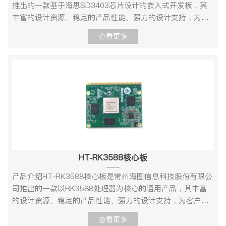
OUPTHDMI 输出驱动SPISPI 总线驱动eMMCeMMC 驱动
口，连接到AC_OUTL/R 管脚，经过功放输出音频17拨码开
于客户开发。同时，HT-SD3403还集成了多路MIPI D-PHY
推出的一款基于海思SD3403芯片设计的嵌入式开发板，其
DDRDDR驱动AUDIOINPUT/OUTPUT输入/输出声卡驱动
关SW1，启动介质拨码开关，详情见3.2 章节的表3-118拨
接口输入，突破了数字接口的视频输入性能瓶颈，芯片支持
丰富的设计资源、稳定的产品性能、强力的设计支持，为客
TCP/IP提供完整的TCP/IP 协议配置系统和服务
码开关SW2SW2.1：Uart0 和CAN0 功能选择。0：
AI ISP，通过AI方式实现了ISP质的飞跃。另外，H.265视频
户二次开发快速转化产品提供强有力的技术保障。SD3403
查看更多
Ifconfig/route等用于网络配置及相关服务程序文件系统常用
CAN0； 1：Uart0。SW2.2：Uart1 和CAN1 功能选择。
编解码引擎、视频图像处理的算法效果及性能得到了进一步
集多种优势于一身，具有强劲的处理器性能以及强悍的视频
命令cat、chmod、echo、free、top、kill、ls、mkdir、
0：CAN1； 1：Uart1。SW2.3：Jtag 和I2S 的功能选择。
提升。结合丰富的外围设备及高速接口，该SoC芯片为客户
处理、视频分析与编解码能力。 性能与应用介绍SD3403处
mount、ps、reboot、rm、lsmod、rmmod 等图形界面
0：Jtag； 1：I2S。SW2.4：上电自动开机功能的开启/关
产品提供了高性能、优异图像质量IPC解决方案，广泛用于高
理器核心具有四核ARM Cortex-A55@ 1.4GHz，32KB I-
QT5.8.0提供完善的QT 开发资源工作环境环境参数min典型
闭。0：开启上电自动开机功能； 1：关闭上电自动开机功
清监控市场、多传感器输入等相关应用场景。产品规格HT-
Cache，32KB D-Cache，512KB L2 Cache,支持NEON 加
值max商业级温度0℃/70℃储存温度-10℃25℃85℃工作电
能。19CAN 接口J34：CAN0 接口，J35：CAN1 接口。20
SD3403标准开发板-正面图HT-SD3403标准开发板-机械尺
速,集成FPU 处理单元。SD3403主板提供1路sensor输入、2
压11.7V12V12.5V功耗典型电压典型电流典型功耗
千兆网口21Uart0，使用时无需外接串口转接板，可直接与
寸图硬件规格参数项目类型型号参数说明核心配置处理器
路USB2.0、1路USB3.0、1路10M/100M网络、RS232、
12VTBDTBD技术支持及资料 1、开发资料 提供基于核心板
PC 连接22Jtag 接口，可直接外接Jtag 设备，使用该功能
HT-SD3403CPU四核ARM Cortex-A55@ 1.4GHz32KB I-
RS485、GPIO、RTC、PCIE等丰富外围接口。SD3403是
的产品设计手册，包括硬件设计、系统移植、驱动开发、 应
时，需拨码SW2.3=023预留的12V 电源接口，可作为12V
Cache，32KB D-Cache512KB L2 Cache支持 NEON 加
针对高清/超高清（1080p/4M/5M/4K）IPC产品应用开发的
用软件开发环境。资料包括载板的原理图、PCB、驱动源
风扇的电源接口24SDIO2 Wifi 扣板接口25屏幕扣板接口，
速，集成FPU 处理单元智能视频分析NPU10Tops 神经网络
新一代专业SoC芯片。SD3403集成了ARM A55四核处理器
码、内核源码 等供用户设计参考，产品开发速度提高 50%以
包含信号：MIPI TX，6/8bit LCD，触摸屏控制信号（I2C、
运算性能智能计算加速性能存储内存DDR8GB存储
和性能强大的神经网络推理引擎，支持多种智能算法应用，
HT-RK3588核心板
上。 提供主芯片数据手册、软件开发环境、软件开发 SDK
RESET 、INT）。通过扩展，可对接以上规格的屏幕。
EMMC8GB配套传感器OS08A20主板接口11*DC12V 单板
神经网络加速引擎，算力高达10Tops INT8，支持完整的
包。提供 vio、avs、venc、vdec、dsp、nnie、ive 等丰富的
26SensorHub 资源扣板接口，包含sensorHub 的I2C 、
电源输入接口2单板电源开关3RJ45千兆网口4Micro SD卡接
API和工具链，易于客户开发。同时，SD3403还集成了多路
产品介绍HT-RK3588核心板是常州海图信息科技股份有限公
Linux 例程。 提供 Linux+Qt 开发环境，快速进入 Qt 应用软
SPI、PWM 等资源接口27Iris 接口28电源接口，仅用于测试
口5音频输入接口，AC_INL/AC_INP6音频输出接口，连接到
MIPI D-PHY接口输入，突破了数字接口的视频输入性能瓶
司推出的一款以RK3588处理器为核心的通用产品，其丰富
件开发。 2、技术支持 协助判断产品是否存在故障 HT-
J36.2：DVDD_GPU；J36.3：DVDD_MEDIA。
AC_OUTL/R管脚，经过功放输出音频7CVBS输出接口
颈，芯片支持AI ISP，通过AI方式实现了ISP质的飞跃。另
的设计资源、稳定的产品性能、强力的设计支持，为客户二
3559A 主板产品软硬件资源解释 帮助正确地编译与运行我们
29SensorHub 的uart0 ，使用时需外接串口转接板
8MIPITX扩展接口9HDMI接口10JTAG连接器11P-IRIS接口
外，H.265视频编解码引擎、视频图像处理的算法效果及性
次开发快速转化产品提供强有力的技术保障。HT-RK3588核
提供的源代码 按照产品文档资料，解决主板内出现的异常问
查看更多
30UART1 接口，使用时需外接串口转接板31UART2 接口，
12DC-IRIS接口13Sensor接口14DDR电源测试接口15拨码
能得到了进一步提升。结合丰富的外围设备及高速接口，该
心板集多种优势于一身，芯片采用先进的12nm低功耗工艺和