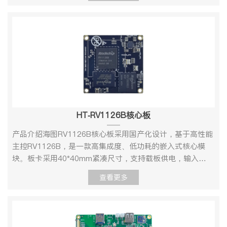
题 3、增值服务 根据用户需求完成定制硬件及软件开发 支持
使用时需外接串口转接板32UART3 接口，使用时需外接串
开关16预留风扇接口17USB3.0向下兼容支持的USB2.0接口
SoC芯片为客户产品提供了高性能、优异图像质量IPC解决方
低功耗架构设计，简化客户产品的散热设计，有利于客户打
Linux 系统定制 支持 OEM/ODM 定制支持项目外包开发
口转接板33UART4 接口，使用时需外接串口转接板34I2S
18USB2.0接口19PCIEX1接口20DVDD_CORE和IO电源测
案，广泛用于高清监控市场、多传感器输入等相关应用场
造节能环保的智能摄像机产品。性能与应用介绍HT-RK3588
信号接口。使用时需拨码SW2.3=1 。序号1~34对应单板接
试接口21RS485接口22UART0接口，系统主调试串口，使
景。产品外观 SD3403定制开发板-正面图 产品规格1、机械
核心板H.265/H.264编解码，编码/解码性能高达
口示意图中接口工作环境操作温度：0℃～＋70℃；湿
用时需外接串口转接板23SDIO1接口，使用时需外接SDIO
尺寸 HT-SD3403定制开发板-机械尺寸图2、硬件资源描述
8K@30fps/8K@60fps, 支持WDR、多级降噪、六轴防抖及
度:RH40%～RH90%（不结露）2.2、软件规格参
WIFI24UART4接口，使用时需外接串口转接板
项目类型型号参数说明核心配置处理器3403GPU四核ARM
多种图像增强和矫正算法， 为客户提供专业级的图像质量。
数 Linux Uboot版本U-Boot 2016.11启动方式支持从
25DVDD_NPU,DVDD_MEDIA电源测试接口26UART2接
Cortex-A55@ 1.4GHzNPU10Tops,存储内存DDR8GB存储
支持多种分类神经网络 ，支持完整的 API 和工具链（编译
eMMC 启动烧录方式调试串口 Kernel版本linux 4.9.37支持
口，使用时需外接串口转接板，并将电阻R3114移到R3115,
EMMC8GBSPI FLASH无连接器BTB连接器间距1.27mm，
器、仿真器），易于适配客户定制网络等。RK3588提供了
的文件系统ext4/nfs/yaffs2/ubifs下载方式串口/网
阻R3117移到R3116,27系统外部复位按键28一键升级按键
160Pin板载功能接口视频输入HDMI*1输入分辨率为4K视频
丰富的计算资源，支撑行业类应用和消费类应用。 RK3588
口 Device DriverSerial port串口驱动RTC硬件时钟驱
工作环境操作温度：0℃～＋70℃；湿度:RH40%～RH90%
输出HDMI*2原生HDMI2.0接口/BT.1120转HDMI网口
集成了四个A76和四个A55核， 支持双操作系统，使得快速
HT-RV1126B核心板
动，保存系统时间Ethernet10/100/1000M 以太网卡驱动
（不结露）软件规格参数 Linux Uboot版本U-Boot
121000M/100M/10M主板接口HDMI OUT0最大支持
启动、实时性和外设驱动的丰富性得以兼顾 。产品规格HT-
USB hostUSB 2.0 host 驱动USB deviceUSB 2.0 device 驱
2016.11启动方式支持从eMMC 启动烧录方式调试串
4096x2160@60fps原生HDMI OUT1最大支持
RK3588核心板正面图HT-RK3588核心板 机械尺寸图连接器
产品介绍海图RV1126B核心板采用国产化设计，基于高性能
动INPUTHDMI 输入驱动MMC/SDMMC/SD 控制器驱动
口 Kernel版本linux 4.9支持的文件系统
1080P@60fpsBT.1120VGA网口
型号（核心板）J40,J41FX10A-120S-SV（21）引脚间距
主控RV1126B，是一款高集成度、低功耗的嵌入式核心模
I2SI2S 总线驱动OUPTHDMI 输出驱动SPISPI 总线驱动
ext4/nfs/yaffs2/ubifs下载方式串口/网口 Device
210M/100M/1000MRGMII资源音频LINE IN /LINE
0.65mm硬件规格参数项目类型型号参数说明核心配置处理
块。板卡采用40*40mm紧凑尺寸，支持载板供电，输入
eMMCeMMC 驱动DDRDDR驱动AUDIOINPUT/OUTPUT输
DriverSerial port串口驱动RTC硬件时钟驱动，保存系统时
OUTUSBX2USB2.0USBx1USB3.0 SATAX4RESET外部按
器RK35884*A76+4*A55NPU6Tops 神经网络运算性能存储
5V，典型功耗小于2W，并支持待机模式。核心配置方面，
入/输出声卡驱动TCP/IP提供完整的TCP/IP 协议配置系统和
查看更多
间Ethernet10/100 以太网卡驱动USB hostUSB 2.0 host 驱
键硬复位LED-1供电提示DC12电源输入RS485RS232工作
内存DDR48GB存储EMMC32GB连接器底板连接器
板载最高4GB DDR4内存及最高64GB EMMC存储，具备强
服务Ifconfig/route等用于网络配置及相关服务程序文件系统
动INPUTHDMI 输入驱动MMC/SDMMC/SD 控制器驱动
环境操作温度：0℃～＋70℃；湿度:RH40%～RH90%（不
J41FX10A-120S-SV(21)引脚功能HDMI接口2MIPI
大的边缘计算能力。在接口扩展上，该核心板提供了双千兆
常用命令cat、chmod、echo、free、top、kill、ls、
I2SI2S 总线驱动OUPTHDMI 输出驱动SPISPI 总线驱动
结露）3、软件规格参数 Linux Uboot版本U-Boot
OUT1HDMI INUART 串口1SATA接口3SATA2.0（和
网口、多路串口（8路UART）、2路CAN总线以及丰富的音
mkdir、mount、ps、reboot、rm、lsmod、rmmod 等图
eMMCeMMC 驱动DDRDDR驱动AUDIOINPUT/OUTPUT输
2016.11启动方式支持从eMMC 启动烧录方式调试串
PCIE2.0复用）TYPEC接口2输出接口MIPI_DPHY2输入接口
视频接口，支持4 Lane MIPI CSI视频输入和MIPI DSI输出，
形界面QT5.8.0提供完善的QT 开发资源 工作环境环境参数
入/输出声卡驱动TCP/IP提供完整的TCP/IP 协议配置系统和