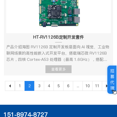
口 Kernel版本linux 4.9支持的文件系统
2输出接口MIPI_CSI2输入接口USB接口2USB2.0 HOST接口
可广泛应用于AIoT、工业控制及智能安防等领域。详细参数
min典型值max商业级温度0℃/70℃储存温度-10℃25℃85℃
服务Ifconfig/route等用于网络配置及相关服务程序文件系统
ext4/nfs/yaffs2/ubifs下载方式串口/网口 Device
PCIE接口3PCIE2.0接口（和SATA接口复用）
项目信息编号功能/接口规格参数核心配置#1主控
工作电压11.7V12V12.5V 功耗典型电压典型电流典型功耗
常用命令cat、chmod、echo、free、top、kill、ls、
DriverSerial port串口驱动RTC硬件时钟驱动，保存系统时
2PCIE3.0SDMMC接口1SDIO接口1SDIO3.0接口GPIO接口
RV1126B（国产化设计）#2内存DDR4 1GB(支持
12VTBDTBD 技术支持及资料1、开发资料l 提供基于核心
mkdir、mount、ps、reboot、rm、lsmod、rmmod 等图
间Ethernet10/100 以太网卡驱动USB hostUSB 2.0 host 驱
1~8接口GMAC接口2SARADC接口3软件规格参
2GB,4GB)#3存储类型及空间EMMC 8GB(支持
板的产品设计手册，包括硬件设计、系统移植、驱动开发、
形界面QT5.8.0提供完善的QT 开发资源 工作环境环境参数
动INPUTHDMI 输入驱动MMC/SDMMC/SD 控制器驱动
数 Linux Uboot版本启动方式支持从eMMC 启动烧录
4GB,16GB,32GB,64GB)#4板卡形态核心板#5板卡尺寸及限
应用软件开发环境。资料包括载板的原理图、PCB、驱动源
最小值典型值最大值商业级温度0℃/70℃储存温
I2SI2S 总线驱动OUPTHDMI 输出驱动SPISPI 总线驱动
方式调试串口 Kernel版本linux 4.9支持的文件系统
高40*40mm引脚功能#6供电接口载板供电，核心板输入
码、内核源码等供用户设计参考，产品开发速度提高50%以
HT-RV1126B定制开发套件
度-10℃25℃85℃工作电压11.7V12V12.5V功耗典型电压典
eMMCeMMC 驱动DDRDDR驱动AUDIOINPUT/OUTPUT输
ext4/nfs/yaffs2/ubifs下载方式串口/网口 Device
5V，最大功率小于2W（不接外设），支持AOV3.0 电源管
上。l 提供主芯片数据手册、软件开发环境、软件开发SDK
型电流典型功耗12VTBDTBD技术支持及资料 1、开发资
入/输出声卡驱动TCP/IP提供完整的TCP/IP 协议配置系统和
DriverSerial port串口驱动RTC硬件时钟驱动，保存系统时
理方案，支持待机模式，功耗0.5W#7网口2*千兆网口
产品介绍海图 RV1126B 定制开发板是面向 AI 视觉、工业物
包。l 提供vio、avs、venc、vdec、dsp、nnie、ive 等丰富
料 提供基于核心板的产品设计手册，包括硬件设计、系统移
服务Ifconfig/route等用于网络配置及相关服务程序文件系统
间Ethernet10/100/1000M 以太网卡驱动INPUTHDMI 输入
#8USB口1*OTG 3.0 ,1*USB2.0#9调试口串口调试#10视频
联网场景的高性能嵌入式开发平台。搭载瑞芯微 RV1126B
的Linux 例程。l 提供Linux+Qt 开发环境，快速进入Qt 应用
植、驱动开发、 应用软件开发环境。资料包括载板的原理
常用命令cat、chmod、echo、free、top、kill、ls、
驱动MMC/SDMMC/SD 控制器驱动I2SI2S 总线驱动
输入4*2lane/2*4lane mipi 1路标准DVP接口 #11视频
芯片，四核 Cortex-A53 处理器（最高 1.6GHz），搭配
软件开发。 2、技术支持l 协助判断产品是否存在故障l HT-
图、PCB、驱动源码、内核源码 等供用户设计参考，产品开
mkdir、mount、ps、reboot、rm、lsmod、rmmod 等图
OUPTHDMI 输出驱动SPISPI 总线驱动eMMCeMMC 驱动
输出1路MIPI DSI#12音频输入12*mic,1*I2S#13音频输出
3.0TOps 高算力 NPU，可高效运行智能视频分析、边缘 AI
3559A主板产品软硬件资源解释l 帮助正确地编译与运行我们
发速度提高 50%以上。 提供主芯片数据手册、软件开发环
查看更多
形界面QT5.8.0提供完善的QT 开发资源 4、工作环境环境
DDRDDR驱动AUDIOINPUT/OUTPUT输入/输出声卡驱动
招
11*DSM(L+R)#14串口8路UART，其中一路为
推理等算法。标配 4GB DDR4 内存 + 32GB eMMC 存储，
提供的源代码l 按照产品文档资料，解决主板内出现的异常问
境、软件开发 SDK 包。提供 vio、avs、venc、vdec、
参数最小值典型值最大值商业级温度0℃/70℃储存温
募
TCP/IP提供完整的TCP/IP 协议配置系统和服务
Debug#15CAN2路CAN总线#16SDIO3.02路SDIO接口，一
板卡尺寸 120*100mm，适配多场景集成。配备丰富接口：
题 3、增值服务l 根据用户需求完成定制硬件及软件开发l 支
dsp、nnie、ive 等丰富的 Linux 例程。 提供 Linux+Qt 开发
度-10℃25℃85℃工作电压11.7V12V12.5V 5、 功耗典型电
代
Ifconfig/route等用于网络配置及相关服务程序文件系统常用
路TF卡，另一路可接WIFI#17i2c6路I2C接口#18spi2路SPI接
多路 USB、千兆网口、MIPI CSI/DSI、串口、CAN 总线、
1
2
3
4
5
6
...
10
11
持Linux系统定制l 支持OEM/ODM定制l 支持项目外包开发
环境，快速进入 Qt 应用软件开发。 2、技术支持 协助判断
理
压典型电流典型功耗12VTBDTBD 技术支持及资料1、开发
命令cat、chmod、echo、free、top、kill、ls、mkdir、
口#19ADC3-6路ADC接口#20GPIO尽可能多#21PWM尽可
ADC/PWM 等，覆盖音视频采集、工业控制、传感器接入等
产品是否存在故障 HT-SD3403开发板产品软硬件资源解释
资料l 提供基于核心板的产品设计手册，包括硬件设计、系统
mount、ps、reboot、rm、lsmod、rmmod 等工作环境环
能多技术支持与服务1、技术支持 协助判断产品是否存在故
需求。支持 0℃~70℃宽温工作，稳定适配工业现场、智能
帮助正确地编译与运行我们提供的源代码 按照产品文档资
移植、驱动开发、应用软件开发环境。资料包括载板的原理
境参数最小值典型值最大值商业级温度0℃/70℃储存温
障 开发板产品软硬件资源解释 帮助正确地编译与运行我们提
安防、商显终端等复杂环境，为智能硬件方案开发提供一站
料，解决主板内出现的异常问题 3、增值服务 根据用户需求
图、PCB、驱动源码、内核源码等供用户设计参考，产品开
度-10℃25℃85℃工作电压11.7V12V12.5V 功耗典型电压典
供的源代码 按照产品文档资料，解决主板内出现的异常问
式硬件支撑。产品外观RV1126B 定制开发板-正面图 详细参
完成定制硬件及软件开发 支持 Linux 系统定制 支持
151-8974-8727
发速度提高50%以上。l 提供主芯片数据手册、软件开发环
型电流典型功耗12VTBDTBD技术支持及资料 1、开发资
题 2、增值服务 根据用户需求完成定制硬件及软件开发 支
数项目类型型号参数说明核心配置处理器RV1126BCPU四核