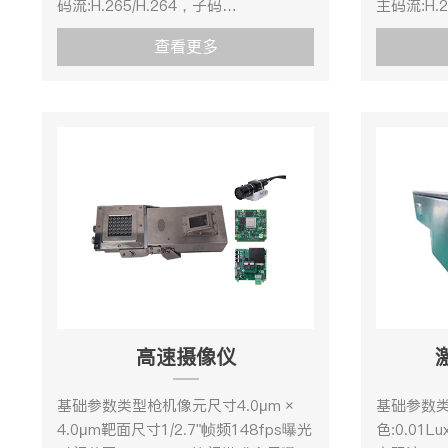
码流:H.265/H.264，子码
主码流:H.2
流: H.265/H.264/MJPEG，H.264编码
流: H.265
查看更多
支持
支持
BaseLine Profile/Main Profile/High Profile，
BaseLine P
H.265编码支Main Profile。补光方式
H.265编码
白光灯补光补光距离30m白平衡自动/
30m白平
手动/自动跟踪白平衡/室外/室内/日光灯
室外/室内
白平衡/钠灯白平衡增益控制自动/手动
益控制自动
电子快门1/3s～1/100,000s像素200万
1/100,
拾音距离8m扩音响度≥85dB传输接口
音响度≥8
百兆电口2路，百兆光纤2路，5G镜头
百兆光纤2
图像设置旋转模式,饱和度,亮度,对比度,
WIFI（
锐度,AGC,白平衡通过客户端或者浏览
饱和度,亮度
器可调水平视角111°～53.4°(广角-望
通过客户
远)变倍速度约2秒(光学,广角-望远)焦
107°~39
高速摄像仪
距2.7～8mm设备异常检测网线断、IP
度约2秒(光
地址冲突、非法访问光纤指标传输距离
12mm设
基础参数类型枪机像元尺寸4.0μm ×
基础参数
≤20km（矿用单模光缆），双芯、单
突、非法
4.0μm靶面尺寸1/2.7"帧频148fps曝光
色:0.01L
芯模式可选5G指标通信功能5G NR:
≤20km