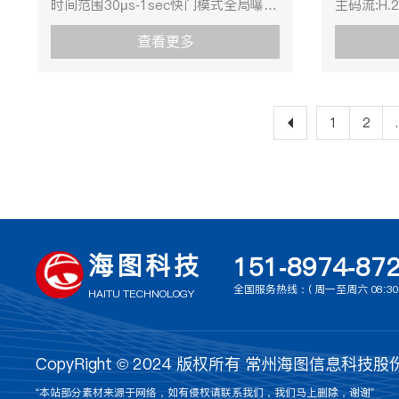
时间范围30μs-1sec快门模式全局曝
主码流:H.2
n1, n78, n79, n41(2515MHz-
芯模式可
光，支持自动曝光、手动曝光、一键曝
流: H.265
2675MHz)5G NR: 4x4 MIMO Band:
≤2km（线
查看更多
光等模式像素130万光圈F2.8动态范围
支持
n1, n78, n79, n41LTE:B1, B3, B5, B8,
≤500m
>60dB信噪比>40dB增益范围0-20dB
BaseLine P
B34, B38, B39, B40, B41 (2515MHz-
≤120m
数据格式Mono 8/10/10p/12/12p拾音
H.265编码
2675MHz)LTE:UL 2CA: 40C,
24.15GH
距离8m扩音响度≥85dB传输接口百兆
30m白平
41CLTE:DL 4x4 MiMo Band : B1,
率偏差＜±
1
2
.
电口2路，百兆光纤2路，双绞线2路
室外/室内
B39,
(4~400)
（可选）、WIFI（可选）镜头像面尺寸
益控制自动
B41UMTS:B1,B8GSM:900/1800
距离＞150
Φ9mm（1/1.8"）视场角D：73.5°H：
1/100,
MHzSIM 卡槽支持 5G/4G SIM 卡天线
可调方向
62.8°V：44.5°焦距6mm光学畸
音响度≥8
接口4 个 SMA 天线接口，
功能车辆
变-1.50%功能报警输入4路设备异常检
百兆光纤2
ANT0,ANT1,ANT2,ANT3电口指标传
型/车品牌
测网线断、IP地址冲突、非法访问报警
WIFI（
输距离≤120m网络安全模式授权的用
行检测检
海图科技
151-8974-87
输出4路(干结点输出)异物识别能够快
饱和度,亮度
户名和密码，以及MAC地址绑定；
行人和非
速准确的检测出大块、水煤、锚杆等异
通过客户
全国服务热线：( 周一至周六 08:30 ~
HTTPS加密;IP地址过滤用户权限最多
识别，可
HAITU TECHNOLOGY
物煤量检测能够实现煤量检测，皮带调
111°～5
32个用户，分3级:管理员、操作员和普
安全模式
速功能车辆进出斜巷跟踪车辆进入斜巷
秒(光学,广
通用户浏览器支持IE8+,Chrome31-
MAC地址
后数量自动跟踪统计定制支持算法定
异常检测网
44,Firefox30-51,Safari8.0+浏览器网
滤用户权限
CopyRight © 2024 版权所有 常州海图信息科技股份有限
制，用于画面运动较快场景，如皮带、
问激光参数
络协议
员、操作
罐笼、尾绳摆动、尾绳散股等光纤指标
Class 1 
“本站部分素材来源于网络，如有侵权请联系我们，我们马上删除，谢谢”
TCP/IP,ICMP,HTTP,HTTPS,FTP,DHCP,DNS,DDNS,RTP,
IE8+,Chro