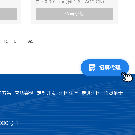
白：0.001Lux @(F1.6，AGC ON) ；
倍速度约2
111°～53.4°(广角-望远)变倍速度约2
.264编码
0 Lux with IR分辨率及帧率主码流
8mm设备
秒(光学,广角-望远)焦距2.7～8mm设备
查看更多
50Hz:25fps(2560×1440,2048×1536,1920×108
、非法访
异常检测网线断、IP地址冲突、非法访
e/High Profile，
子码
（矿用单
问光纤指标传输距离≤20km（矿用单
。补光距离
流 50Hz:25fps(704×576,640×480,352×288);6
选双绞线
模光缆），双芯、单芯模式可选双绞线
踪白平衡/
第三码
）WIFI
指标传输距离≤2km（线径0.75）WIFI
页
确定
白平衡增
流 50Hz:25fps(1280×720,704×576,640×480,3
电口指标
指标传输距离≤500m，2.4G电口指标
s～
视频压缩H.265/H.264/MJPEG，
析人员检
传输距离≤120m功能智能分析人员检
距离8m扩
H.264编码支持
单轨吊识
测、区域入侵、安全帽检测、单轨吊识
口2路，
Baseline/Main/High Profile补光距离
招募代理
、人员违
别、人数统计、人员脱岗检测、人员违
选）、
20m白平衡自动/手动/自动跟踪白平衡/
、乘坐间
规乘坐皮带(安全帽、躺皮带、乘坐间
转模式,
室外/室内/日光灯白平衡/钠灯白平衡增
警区域最
距)定制支持算法定制划定报警区域最
,白平衡
益控制自动/手动电子快门1/1～
输入4
多支持划定4个报警区域干节点输入4
决方案
成功案例
定制开发
海图课堂
走进海图
招贤纳士
平视角
1/30,000s数字变倍16倍聚焦模式自
不行车)
个干节点输入联动(可用于行人不行车)
倍速度约2
动/半自动/手动像素400万拾音距离8m
动（可用
干节点输出4个干节点输出联动（可用
8mm设备
扩音响度≥85dB传输接口百兆电口2
手持对讲
于皮带、绞车、煤机等联动）手持对讲
、非法访
路，百兆光纤2路，双绞线2路（可
全模式授
支持手势触发对讲呼叫网络安全模式授
00号-1
（矿用单
选）、WIFI（可选）镜头光圈数F1.6～
C地址绑
权的用户名和密码，以及MAC地址绑
选双绞线
F2.7近摄距10～1500mm(广角-望远)
DP
用户权限
定；HTTPS加密;IP地址过滤用户权限