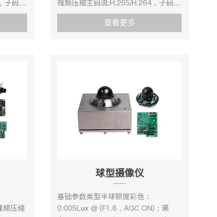
4，子码
视频压缩主码流:H.265/H.264，子码
.264编码
流: H.265/H.264/MJPEG，H.264编码
查看更多
支持
e/High Profile，
BaseLine Profile/Main Profile/High Profile，
。补光距离
H.265编码支Main Profile。补光距离
踪白平衡/
30m白平衡自动/手动/自动跟踪白平衡/
白平衡增
室外/室内/日光灯白平衡/钠灯白平衡增
s～
益控制自动/手动电子快门1/3s～
距离8m扩
1/100,000s像素200万拾音距离8m扩
口2路，
音响度≥85dB传输接口百兆电口2路，
选）、
百兆光纤2路，双绞线2路（可选）、
摄像机前
WIFI（可选）除尘功能除尘刷摄像机前
设置除尘
护罩安装除尘刷自动除尘根据设置除尘
过web
周期，自动进行除尘手动除尘通过web
除尘频率
界面可以远程操作除尘刷进行除尘频率
球型摄像仪
的际尘周
调节通过web界面配置除尘刷的际尘周
模式,饱
期以及频率镜头图像设置旋转模式,饱
基础参数类型半球照度彩色：
白平衡通
和度,亮度,对比度,锐度,AGC,白平衡通
N)视频压缩
0.005Lux @ (F1.6，AGC ON)；黑
视角
过客户端或者浏览器可调水平视角