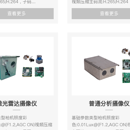
65/H.264，子码
视频压缩主码流:H.265/H.26
/H.264/MJPEG，H.264编码
流: H.265/H.264/MJPEG，H
查看更多
查看更多
支持
rofile/Main Profile/High Profile，
BaseLine Profile/Main Profil
支Main Profile。补光距离
H.265编码支Main Profile
衡自动/手动/自动跟踪白平衡/
30m白平衡自动/手动/自动跟
/日光灯白平衡/钠灯白平衡增
室外/室内/日光灯白平衡/钠灯
/手动电子快门1/3s～
益控制自动/手动电子快门1/3
000s像素400万拾音距离8m扩
1/100,000s像素200万拾音
5dB传输接口百兆电口2路，
音响度≥85dB传输接口百兆电
路，双绞线2路（可选）、
百兆光纤2路，双绞线2路（可
可选）镜头图像设置旋转模式,
WIFI（可选）除尘功能除尘刷
,对比度,锐度,AGC,白平衡
护罩安装除尘刷自动除尘根据
端或者浏览器可调水平视角
周期，自动进行除尘手动除尘通
.8°垂直视角56°~22.4°变倍速
界面可以远程操作除尘刷进行
激光雷达摄像仪
普通分析摄像仪
学,广角-望远)焦距2.8～
调节通过web界面配置除尘刷
备异常检测网线断、IP地址冲
期以及频率镜头图像设置旋转
类型枪机照度彩
基础参数类型枪机照度彩
访问光纤指标传输距离
和度,亮度,对比度,锐度,AGC,
ux@(F1.2,AGC ON)视频压缩
色:0.01Lux@(F1.2,AGC O
（矿用单模光缆），双芯、单
过客户端或者浏览器可调水平