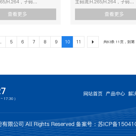
65/H.264，子码
主码流:H.265/H.264，子码
选双绞线指标传输距离
111°～53.4°(广角-望远)变
/H.264/MJPEG，H.264编码
流: H.265/H.264/MJPEG，H
径0.75）WIFI指标传输距离
秒(光学,广角-望远)焦距2.7～
查看更多
查看更多
支持
，2.4G电口指标传输距离
异常检测网线断、IP地址冲突
rofile/Main Profile/High Profile，
BaseLine Profile/Main Profil
测速雷达参数工作频率
问光纤指标传输距离≤20km
支Main Profile。补光距离
H.265编码支Main Profile
z天线波束角度13.6°×37°频
模光缆），双芯、单芯模式可
衡自动/手动/自动跟踪白平衡/
30m白平衡自动/手动/自动跟
45MHz测速范围
指标传输距离≤2km（线径0.75
..
5
6
7
8
9
10
11
共83条 11页，到第
/日光灯白平衡/钠灯白平衡增
室外/室内/日光灯白平衡/钠灯
km/h测速精度(-4~0)km/h覆盖
指标传输距离≤500m，2.4G
/手动电子快门1/3s～
益控制自动/手动电子快门1/3
m刷新时间(50~2000 )ms
传输距离≤120m功能智能分
000s像素200万拾音距离8m扩
1/100,000s像素200万拾音
判别支持，可判别来向和去向
测、区域入侵、安全帽检测、
5dB传输接口百兆电口2路，
音响度≥85dB传输接口百兆电
检测支持车牌识别并抓拍，车
别、人数统计、人员脱岗检测
路，双绞线2路（可选）、
百兆光纤2路，双绞线2路（可
/车身颜色/车牌颜色识别 ；混
规乘坐皮带(安全帽、躺皮带
可选）镜头图像设置旋转模式,
WIFI（可选）镜头图像设置旋
测正向或逆向行驶的车辆以及
距)定制支持算法定制划定报
27
,对比度,锐度,AGC,白平衡
饱和度,亮度,对比度,锐度,AGC
机动车，自动对车辆牌照进行
多支持划定4个报警区域干节点
网站首页
产品中心
解
端或者浏览器可调水平视角
通过客户端或者浏览器可调水
 17:30 ）
以抓拍无车牌的车辆图片网络
个干节点输入联动(可用于行人
3.4°(广角-望远)变倍速度约2
111°～53.4°(广角-望远)变
授权的用户名和密码，以及
干节点输出4个干节点输出联
角-望远)焦距2.7～8mm设备
秒(光学,广角-望远)焦距2.7～
绑定；HTTPS加密;IP地址过
于皮带、绞车、煤机等联动）
线断、IP地址冲突、非法访
异常检测网线断、IP地址冲突
最多32个用户，分3级:管理
支持手势触发对讲呼叫网络安
公司 All Rights Reserved
备案号：苏ICP备150410
波长905±20激光安规
问光纤指标传输距离≤20km
员和普通用户浏览器支持
权的用户名和密码，以及MA
(IEC 60825-1:2014)激光通道
模光缆），双芯、单芯模式可
RTSP,RTCP,NTP,UPnP,SMTP,SNMP,IGMP,802.1X,QoS,IPv6,U
me31-44,Firefox30-
定；HTTPS加密;IP地址过滤