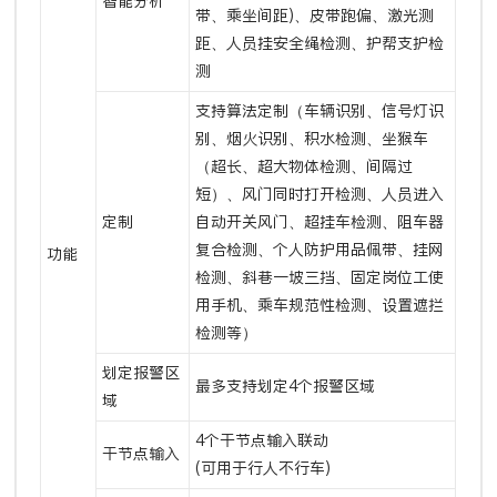
智能分析
带、乘坐间距)、皮带跑偏、激光测
距、人员挂安全绳检测、护帮支护检
测
支持算法定制（车辆识别、信号灯识
别、烟火识别、积水检测、坐猴车
（超长、超大物体检测、间隔过
短）、风门同时打开检测、人员进入
定制
自动开关风门、超挂车检测、阻车器
复合检测、个人防护用品佩带、挂网
功能
检测、斜巷一坡三挡、固定岗位工使
用手机、乘车规范性检测、设置遮拦
检测等）
划定报警区
最多支持划定4个报警区域
域
4个干节点输入联动
干节点输入
(可用于行人不行车)