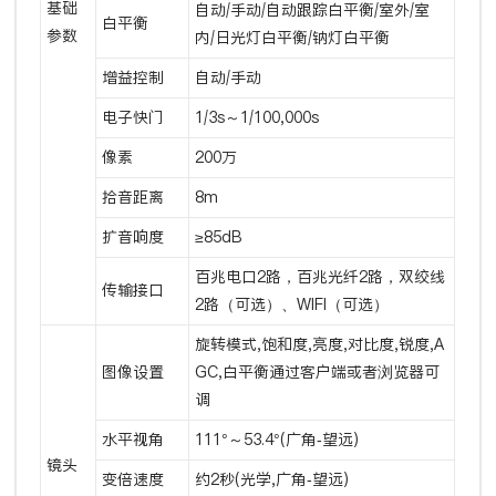
基础
自动/手动/自动跟踪白平衡/室外/室
白平衡
参数
内/日光灯白平衡/钠灯白平衡
增益控制
自动/手动
电子快门
1/3s～1/100,000s
像素
200万
拾音距离
8m
扩音响度
≥85dB
百兆电口2路，百兆光纤2路，双绞线
传输接口
2路（可选）、WIFI（可选）
旋转模式,饱和度,亮度,对比度,锐度,A
图像设置
GC,白平衡通过客户端或者浏览器可
调
水平视角
111°～53.4°(广角-望远)
镜头
变倍速度
约2秒(光学,广角-望远)