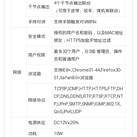
4个干节点输出联动
干节点输出
（可用于皮带、绞车、煤机等联动）
手持对讲
支持手势触发对讲呼叫
授权的用户名和密码，以及MAC地址
安全模式
绑定；HTTPS加密;IP地址过滤
最多32个用户，分3级:管理员、操作
用户权限
员和普通用户
支持IE8+,Chrome31-44,Firefox30-
网络
浏览器
51,Safari8.0+浏览器
TCP/IP,ICMP,HTTP,HTTPS,FTP,DH
CP,DNS,DDNS,RTP,RTSP,RTCP,NT
网络协议
P,UPnP,SMTP,SNMP,IGMP,802.1X,
QoS,IPv6,UDP
电源供应
DC12V±25%
功耗
10W