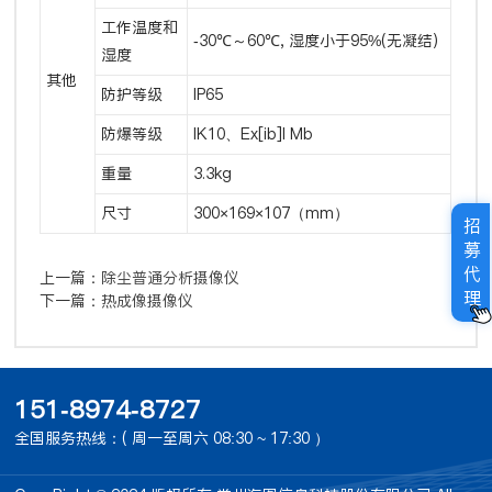
工作温度和
-30℃～60℃, 湿度小于95%(无凝结)
湿度
其他
防护等级
IP65
防爆等级
IK10、Ex[ib]I Mb
重量
3.3kg
尺寸
300×169×107（mm）
招
募
代
上一篇：
除尘普通分析摄像仪
理
下一篇：
热成像摄像仪
151-8974-8727
全国服务热线：( 周一至周六 08:30 ~ 17:30 ）