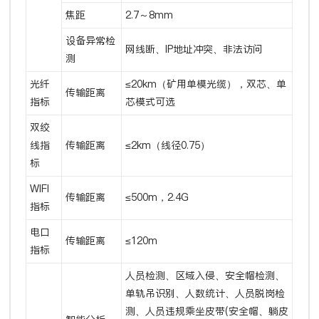
焦距
2.7～8mm
设备异常检
网线断、IP地址冲突、非法访问
测
光纤
≤20km（矿用单模光缆），双芯、单
传输距离
指标
芯模式可选
双绞
线指
传输距离
≤2km（线径0.75）
标
WIFI
传输距离
≤500m，2.4G
指标
电口
传输距离
≤120m
指标
人员检测、区域入侵、安全帽检测、
单轨吊识别、人数统计、人员脱岗检
测、人员违规乘坐皮带(安全帽、躺皮